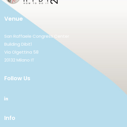
Venue
San Raffaele Congress Center
Building Dibit1
Via Olgettina 58
20132 Milano IT
Follow Us
Info